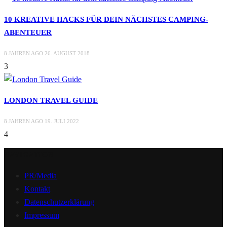
10 KREATIVE HACKS FÜR DEIN NÄCHSTES CAMPING-
ABENTEUER
8 JAHREN AGO
26. AUGUST 2018
3
LONDON TRAVEL GUIDE
8 JAHREN AGO
19. JULI 2022
4
NAVIGATION
PR/Media
Kontakt
Datenschutzerklärung
Impressum