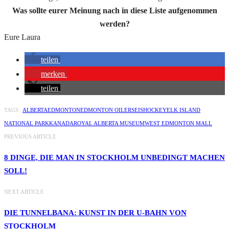
Was sollte eurer Meinung nach in diese Liste aufgenommen
werden?
Eure Laura
teilen
merken
teilen
TAGS :
ALBERTA
EDMONTON
EDMONTON OILERS
EISHOCKEY
ELK ISLAND
NATIONAL PARK
KANADA
ROYAL ALBERTA MUSEUM
WEST EDMONTON MALL
PREVIOUS ARTICLE
8 DINGE, DIE MAN IN STOCKHOLM UNBEDINGT MACHEN
SOLL!
NEXT ARTICLE
DIE TUNNELBANA: KUNST IN DER U-BAHN VON
STOCKHOLM